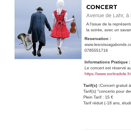
CONCERT
Avenue de Lahr,
à
A l'issue de la représe
la soirée, avec un sava
Reservation :
www.lesroisvagabonds.
0785551716
Informations Pratique :
Le concert est réservé 
https://www.sortiradol
Tarif(s) :
Concert gratuit à
Tarif(s) "concerto pour de
Plein Tarif : 15 €
Tarif réduit (-18 ans, ét