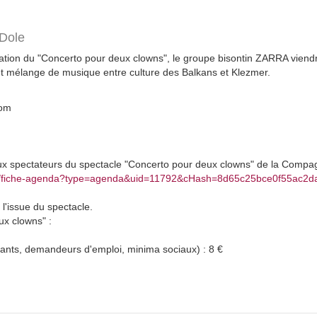
 Dole
ntation du "Concerto pour deux clowns", le groupe bisontin ZARRA viendr
nt mélange de musique entre culture des Balkans et Klezmer.
com
aux spectateurs du spectacle "Concerto pour deux clowns" de la Compa
e.fr/fiche-agenda?type=agenda&uid=11792&cHash=8d65c25bce0f55ac2
 l'issue du spectacle.
ux clowns" :
udiants, demandeurs d'emploi, minima sociaux) : 8 €