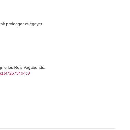
ait prolonger et égayer
gnie les Rois Vagabonds.
da1bf72673494c9