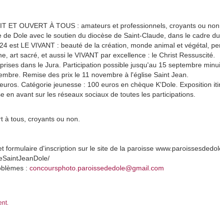
T ET OUVERT À TOUS : amateurs et professionnels, croyants ou non
e de Dole avec le soutien du diocèse de Saint-Claude, dans le cadre du 
024 est LE VIVANT : beauté de la création, monde animal et végétal, pe
 art sacré, et aussi le VIVANT par excellence : le Christ Ressuscité.
prises dans le Jura. Participation possible jusqu'au 15 septembre minuit
tembre. Remise des prix le 11 novembre à l'église Saint Jean.
 euros. Catégorie jeunesse : 100 euros en chèque K'Dole. Exposition it
e en avant sur les réseaux sociaux de toutes les participations.
t à tous, croyants ou non.
 formulaire d'inscription sur le site de la paroisse www.paroissesdedol
eSaintJeanDole/
roblèmes :
concoursphoto.paroissededole@gmail.com
ent.