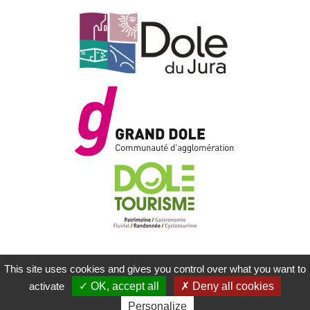
This site uses cookies and gives you control over what you want to
MENTIONS LÉGALES
PLAN DU SITE
activate
OK, accept all
Deny all cookies
CONTACTEZ-NOUS
RÉALISATION KOREDGE
Personalize