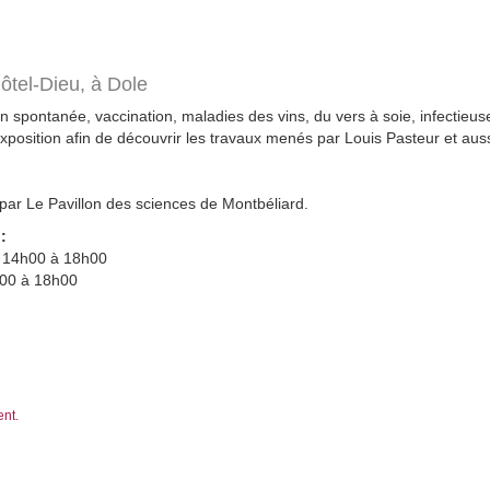
ôtel-Dieu,
à Dole
 spontanée, vaccination, maladies des vins, du vers à soie, infectieuse
exposition afin de découvrir les travaux menés par Louis Pasteur et au
 par Le Pavillon des sciences de Montbéliard.
:
 : 14h00 à 18h00
h00 à 18h00
ent.